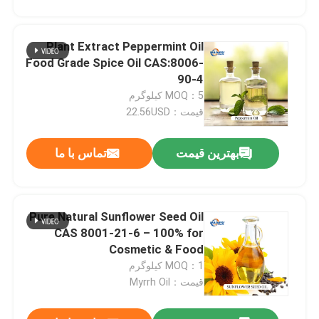
Plant Extract Peppermint Oil
Food Grade Spice Oil CAS:8006-
90-4
MOQ：5 کیلوگرم
قیمت：22.56USD
ارسال
بهترین قیمت
تماس با ما
Pure Natural Sunflower Seed Oil
CAS 8001-21-6 – 100% for
Cosmetic & Food
MOQ：1 کیلوگرم
قیمت：Myrrh Oil