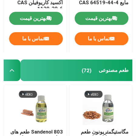
مایع CAS 64519-44-4
اکسید کاریوفیلن CAS
1139-30-6
بهترین قیمت
بهترین قیمت
تماس با ما
تماس با ما
طعم مصنوعی
(72)
مگاستیگمتریونون طعم
Sandenol 803 طعم های