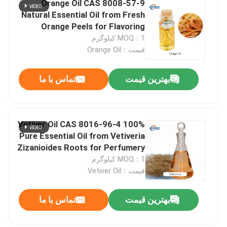
Orange Oil CAS 8008-57-9
Natural Essential Oil from Fresh
پودر میوه
Orange Peels for Flavoring
Fragrance & Aromatherapy
MOQ：1 کیلوگرم
قیمت：Orange Oil
پودر خشک شده منجمد
بهترین قیمت
تماس با ما
روغن ارگانیک
مواد طبیعی کاهش وزن
Vetiver Oil CAS 8016-96-4 100%
Pure Essential Oil from Vetiveria
Zizanioides Roots for Perfumery
رنگدانه طبیعی
& Aromatherapy
MOQ：1 کیلوگرم
قیمت：Vetiver Oil
محصول مراقبت های بهداشتی
بهترین قیمت
تماس با ما