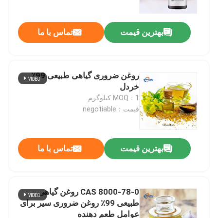
بهترین قیمت
تماس با ما
روغن ضروری گیاهی طبیعی 99٪
خردل
MOQ：1 کیلوگرم
قیمت：negotiable
بهترین قیمت
تماس با ما
خونه
محصولات
CAS 8000-78-0 روغن گیاهی
طبیعی 99٪ روغن ضروری سیر برای
عوامل طعم دهنده
ویدیو