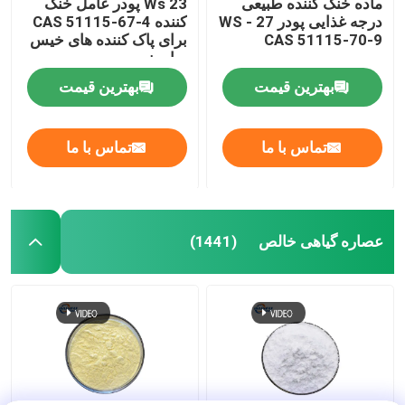
ماده خنک کننده طبیعی
Ws 23 پودر عامل خنک
درجه غذایی پودر WS - 27
کننده CAS 51115-67-4
CAS 51115-70-9
برای پاک کننده های خیس
صابون
بهترین قیمت
بهترین قیمت
تماس با ما
تماس با ما
عصاره گیاهی خالص
(1441)