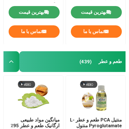
بوی
بهترین قیمت
بهترین قیمت
تماس با ما
تماس با ما
طعم و عطر
(439)
منتیل PCA طعم و عطر L-
میانگین مواد طبیعی
Pyroglutamate منتول
ارگانیک طعم و عطر 95٪