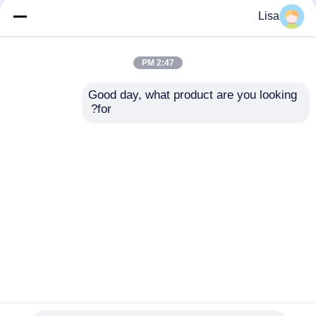
پودر استخراج گیاهی
506-32-1 عصاره گیاهی
Lisa
غلظت 98٪ خالص پودر
خالص
رنگ پوست سفید برای
مرطوب کردن
2:47 PM
بهترین قیمت
بهترین قیمت
Good day, what product are you looking 
for?
تماس با ما
تماس با ما
بیشتر ببینید
خانه
دربارهی ما
تماس با ما
Desktop Site
نقشه سایت
سیاست حفظ حریم خصوصی
کیفیت
طعم مواد غذایی
کارخانه چین.Copyright ©