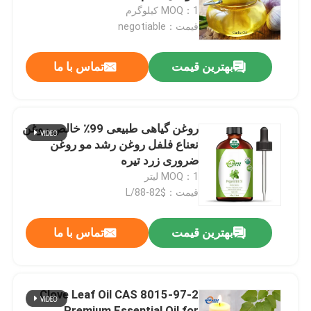
MOQ：1 کیلوگرم
قیمت：negotiable
نمایش VR
بهترین قیمت
تماس با ما
درباره ما
تور کارخانه
روغن گیاهی طبیعی 99٪ خالص روغن
نعناع فلفل روغن رشد مو روغن
ضروری زرد تیره
کنترل کیفیت
MOQ：1 لیتر
قیمت：$82-88/L
با ما تماس بگیرید
بهترین قیمت
تماس با ما
اخبار
Clove Leaf Oil CAS 8015-97-2
طعم مواد غذایی
Premium Essential Oil for