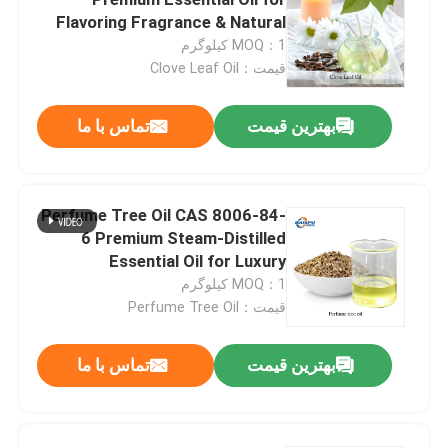
Flavoring Fragrance & Natural
Products
MOQ：1 کیلوگرم
طعم و عطر
قیمت：Clove Leaf Oil
طعم مصنوعی
بهترین قیمت
تماس با ما
عامل خنک کننده
Perfume Tree Oil CAS 8006-84-
6 Premium Steam-Distilled
اسانس طبیعی گیاهی
Essential Oil for Luxury
Perfumery & Aromatherapy
MOQ：1 کیلوگرم
عصاره گیاهی خالص
قیمت：Perfume Tree Oil
بهترین قیمت
تماس با ما
ماده شیرین کننده
طعم مونومری