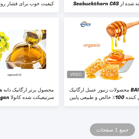
ساخته شده از Seabuckthorn CAS
کیفیت خوب برای فشار روغ
90106-
خشک شده طبیعی CAS 8001-26-1
BAISFU محصولات زنبور عسل ارگانیک
محصول برتر ارگانیک دانه ه
تامین کننده 100٪ خالص و طبیعی پایین
 قیمت
روغن نخل بدون گلوتن کیفیت بالا کوشر
جمع 1 صفحات