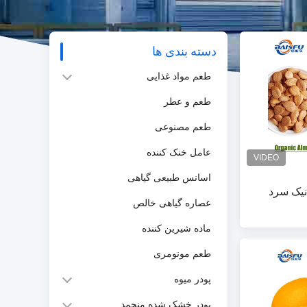
دسته بندی ها
طعم مواد غذایی
طعم و عطر
طعم مصنوعی
عامل خنک کننده
اسانس طبیعی گیاهی
نیک سرد
عصاره گیاهی خالص
ماده شیرین کننده
طعم مونومری
پودر میوه
پودر خشک شده منجمد