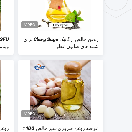
روغن خالص ارگانیک Clary Sage برای
شمع های صابون عطر
روغن l-alpha tocopherol
عرضه روغن ضروری سیر خالص 100٪
روغن