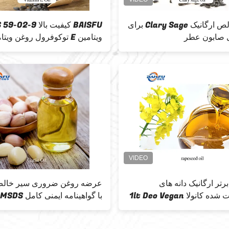
روغن خالص ارگانیک Clary Sage برای
BAISFU کیفیت بالا 2-9
 صابون عطر
روغن dl-alpha tocopherol طبیعی
تر ارگانیک دانه های
سرتیفیکت شده کانولا 1lt Deo Vegan
با گواهینامه ایمنی کامل MSDS
لا کوشر