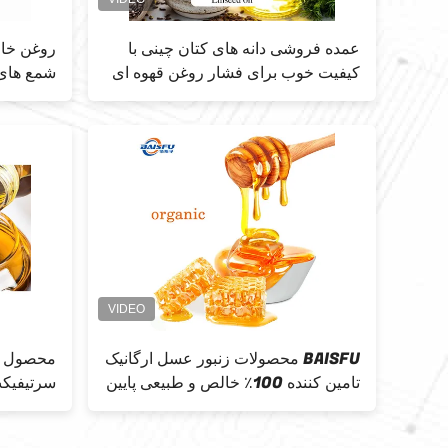
عمده فروشی دانه های کتان چینی با
کیفیت خوب برای فشار روغن قهوه ای
شمع های
خشک شده طبیعی CAS 8001-26-1
BAISFU محصولات زنبور عسل ارگانیک
محصول بر
تامین کننده 100٪ خالص و طبیعی پایین
ترین قیمت
روغن نخل بدون گلوتن کیفیت با