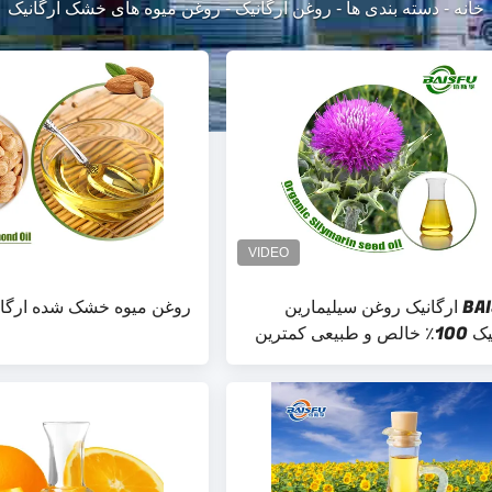
خانه
-
دسته بندی ها
-
روغن ارگانیک
-
روغن میوه های خشک ارگانیک
BAISFU ارگانیک روغن سیلیمارین
روغن میوه خشک شده ارگا
ارگانیک 100٪ خالص و طبیعی کمترین
 بسته بندی سفارشی A