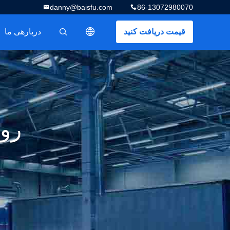
danny@baisfu.com
86-13072980070
قیمت دریافت کنید
دربارهی ما
描述
رو