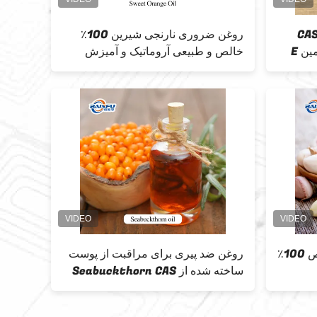
CAS 59-0
روغن ضروری نارنجی شیرین 100٪
ویتامین E توکوفرول روغن ویتامین E
خالص و طبیعی آروماتیک و آمیزش
آمیزش روغن ضروری برای طعم
عرضه روغن ضروری سیر خالص 100٪
روغن ضد پیری برای مراقبت از پوست
ساخته شده از Seabuckthorn CAS
90106-68-6