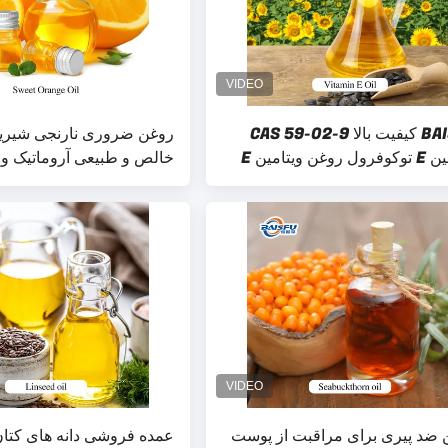
BAISFU کیفیت بالا CAS 59-02-9
ویتامین E توکوفرول روغن ویتامین E
خالص و طبیعی آروماتیک و
d طبیعی
آمیزش روغن ضروری برای
 ضد پیری برای مراقبت از پوست
عمده فروشی دانه های کتان