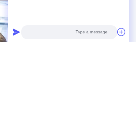
Photo
Video Call
Audio Call