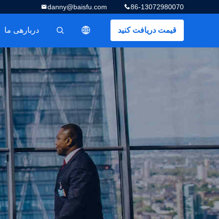
danny@baisfu.com
86-13072980070
قیمت دریافت کنید
دربارهی ما
描述