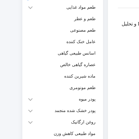
طعم مواد غذایی
طعم و عطر
کنترل مدیریت محیط زیست. این شرکت گواهینامه های مختلفی مانند GPM چین، ISO9001، ISO14001، KOSHER، HALAL و تحلیل
طعم مصنوعی
عامل خنک کننده
اسانس طبیعی گیاهی
عصاره گیاهی خالص
ماده شیرین کننده
طعم مونومری
پودر میوه
پودر خشک شده منجمد
روغن ارگانیک
مواد طبیعی کاهش وزن