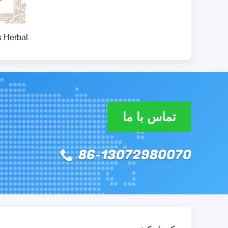
تماس با ما
86-13072980070