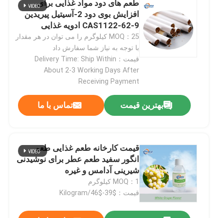
طعم های دود مواد غذایی برای
افزایش بوی دود 2-آسیتیل پیریدین
CAS1122-62-9 ادویه غذایی
MOQ：25 کیلوگرم را می توان در هر مقدار
ارسال
با توجه به نیاز شما سفارش داد
قیمت：Delivery Time: Ship Within
About 2-3 Working Days After
Receiving Payment
بهترین قیمت
تماس با ما
قیمت کارخانه طعم غذایی طعم
انگور سفید طعم عطر برای نوشیدنی
شیرینی آدامس و غیره
MOQ：1 کیلوگرم
قیمت：$39-$46/Kilogram