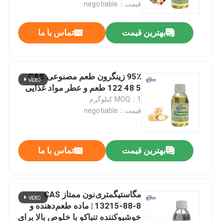
قیمت：negotiable
بهترین قیمت
تماس با ما
95٪ زینگرون طعم مصنوعی CAS
122 48 5 طعم و عطر مواد غذایی
MOQ：1 کیلوگرم
قیمت：negotiable
بهترین قیمت
تماس با ما
خونه
محصولات
مگاستیگمتری‌نون ممتاز CAS
13215-88-8 | ماده طعم‌دهنده و
خوشبوکننده تنباکو با خلوص بالا برای
ویدیو