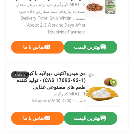
مواد شیمیایی روزانه
MOQ：2 کیلوگرم می تواند در هر مقدار
بسته به نیازهای شما سفارش داده شود
نمایش VR
قیمت：Delivery Time: Ship Within
About 2-3 Working Days After
Receiving Payment
درباره ما
بهترین قیمت
تماس با ما
تور کارخانه
دی هیدرواکتینی دیولاید با کیفیت بالا
کنترل کیفیت
(CAS 17092-92-1) - تولید کننده
طعم های مصنوعی غذایی
با ما تماس بگیرید
MOQ：1 کیلوگرم
قیمت：$450-$460/kilogram
اخبار
بهترین قیمت
تماس با ما
طعم مواد غذایی