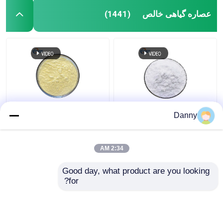
عصاره گیاهی خالص
(1441)
پودر استخراج گیاهی
506-32-1 عصاره گیاهی
Danny
غلظت 98٪ خالص پودر
خالص
رنگ پوست سفید برای
مرطوب کردن
2:34 AM
بهترین قیمت
بهترین قیمت
Good day, what product are you looking 
for?
تماس با ما
تماس با ما