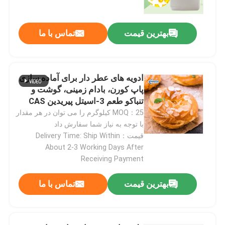
بهترین قیمت
تماس با ما
ادویه های عطر دار برای آماده سازی
پیام بگذارید
پاپ کورن، بادام زمینی، گوشت و
ما به زودی با شما تماس خواهیم گرفت
تنباکو طعم 3-اسیتل پیریدین CAS
350-03-8
MOQ：25 کیلوگرم را می توان در هر مقدار
با توجه به نیاز شما سفارش داد
قیمت：Delivery Time: Ship Within
About 2-3 Working Days After
Receiving Payment
بهترین قیمت
تماس با ما