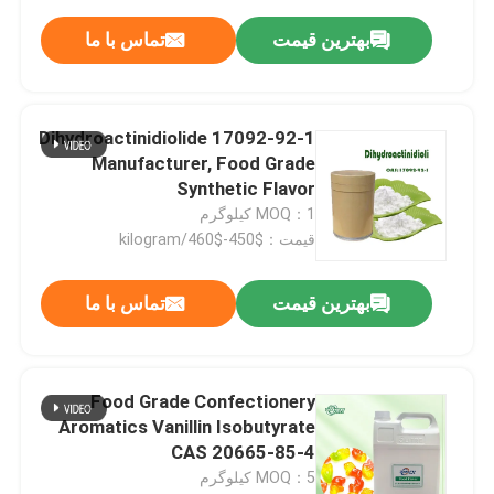
بهترین قیمت
تماس با ما
پودر میوه
پودر خشک شده منجمد
Dihydroactinidiolide 17092-92-1
Manufacturer, Food Grade
Synthetic Flavor
روغن ارگانیک
MOQ：1 کیلوگرم
قیمت：$450-$460/kilogram
مواد طبیعی کاهش وزن
بهترین قیمت
تماس با ما
رنگدانه طبیعی
Food Grade Confectionery
محصول مراقبت های بهداشتی
Aromatics Vanillin Isobutyrate
CAS 20665-85-4
MOQ：5 کیلوگرم