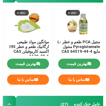
منتیل PCA طعم و عطر L-
میانگین مواد طبیعی
Pyroglutamate منتول
ارگانیک طعم و عطر 95٪
مایع CAS 64519-44-4
اکسید کاریوفیلن CAS
1139-30-6
بهترین قیمت
بهترین قیمت
تماس با ما
تماس با ما
عامل خنک کننده
(27)