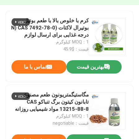
کرم با خلوص بالا با طعم بوتیل
بوتیرال لاکتات (N) CAS 7492-78-0
درجه غذایی برای ارسال لوازم
آرایشی به سراسر جهان
MOQ：1 کیلوگرم
قیمت：$45.9
بهترین قیمت
تماس با ما
مگاستیگمتریونون طعم مصنوعی
تابانون کیتون برگ تنباکو CAS
13215-88-8 مواد شیمیایی روزانه
MOQ：1 کیلوگرم
قیمت：negotiable