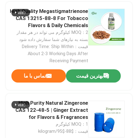
High Quality Megastigmatrienone
طعم و عطر
CAS 13215-88-8 For Tobacco
Flavors & Daily Chemicals
MOQ：2 کیلوگرم می تواند در هر مقدار
طعم مصنوعی
بسته به نیازهای شما سفارش داده شود
قیمت：Delivery Time: Ship Within
About 2-3 Working Days After
عامل خنک کننده
Receiving Payment
اسانس طبیعی گیاهی
بهترین قیمت
تماس با ما
عصاره گیاهی خالص
High Purity Natural Zingerone
CAS 122-48-5 | Ginger Extract
ماده شیرین کننده
for Flavors & Fragrances
MOQ：1 کیلوگرم
قیمت：$88-$95/kilogram
طعم مونومری