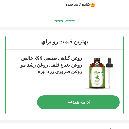
کننده تایید شده
بیشتر ببینید
بهترين قيمت رو براي
روغن گیاهی طبیعی 99٪ خالص
روغن نعناع فلفل روغن رشد مو
روغن ضروری زرد تیره
ادامه هید