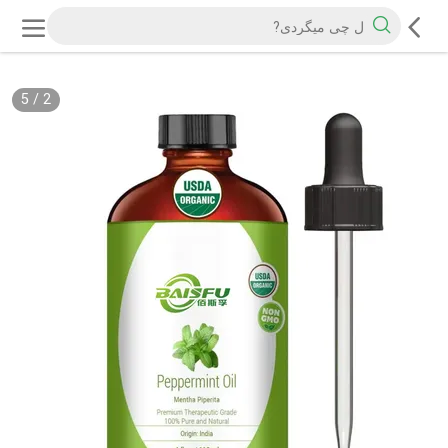
5
/
2