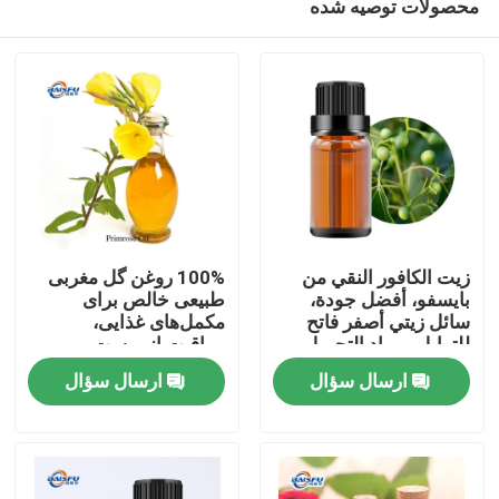
محصولات توصیه شده
زيت الكافور النقي من
100% روغن گل مغربی
بايسفو، أفضل جودة،
طبیعی خالص برای
سائل زيتي أصفر فاتح
مکمل‌های غذایی،
للتوابل ومواد التجميل
مراقبت از پوست و
خونه
الخام
محصولات مراقبت
ارسال سؤال
ارسال سؤال
شخصی
محصولات
ویدیو