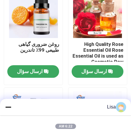
نمایش VR
درباره ما
High Quality Rose
روغن ضروری گیاهی
Essential Oil Rose
طبیعی 99٪ تاندرین
تور کارخانه
Essential Oil is used as
Cosmetic Raw
Material
ارسال سؤال
ارسال سؤال
کنترل کیفیت
با ما تماس بگیرید
Lisa
اخبار
6:22 AM
طعم مواد غذایی