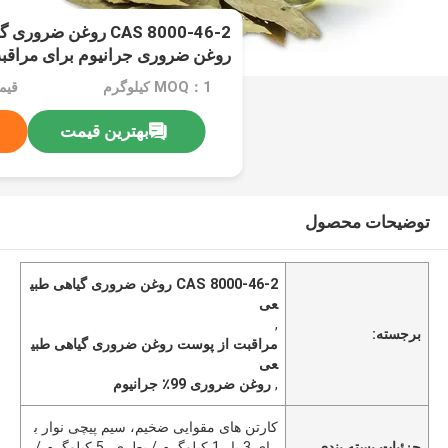
روغن ضروری جرانیوم برای مراقب
MOQ：1 کیلوگرم
قیمت：e
بهترین قیمت
توضیحات محصول
CAS 8000-46-2 روغن ضروری گیاهی طبی
عی
,
برجسته:
مراقبت از پوست روغن ضروری گیاهی طبی
عی
,
روغن ضروری 99٪ جرانیوم
کارتن های مقوایی ضخیم، سیم پیچی نوار ب
جزئیات بسته بندی
رای 3 بار 1 کیلوگرم / بطری، 5 کیلوگرم /