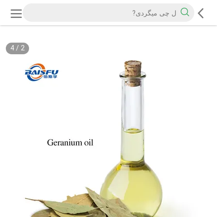
4
/
2