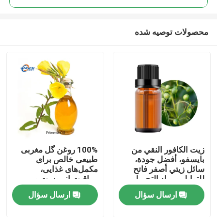
محصولات توصیه شده
زيت الكافور النقي من
100% روغن گل مغربی
خونه
بايسفو، أفضل جودة،
طبیعی خالص برای
سائل زيتي أصفر فاتح
مکمل‌های غذایی،
للتوابل ومواد التجميل
مراقبت از پوست و
محصولات
الخام
محصولات مراقبت
ارسال سؤال
ارسال سؤال
شخصی
ویدیو