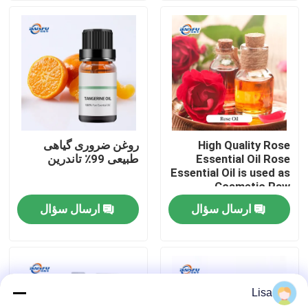
نمایش VR
درباره ما
تور کارخانه
High Quality Rose
روغن ضروری گیاهی
Essential Oil Rose
طبیعی 99٪ تاندرین
کنترل کیفیت
Essential Oil is used as
Cosmetic Raw
Material
ارسال سؤال
ارسال سؤال
با ما تماس بگیرید
اخبار
Lisa
طعم مواد غذایی