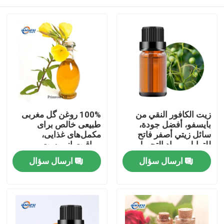
زيت الكافور النقي من
100% روغن گل مغربی
بايسفو، أفضل جودة،
طبیعی خالص برای
سائل زيتي أصفر فاتح
مکمل‌های غذایی،
للتوابل ومواد التجميل
مراقبت از پوست و
الخام
محصولات مراقبت
خونه
ارسال سؤال
ارسال سؤال
شخصی
محصولات
ویدیو