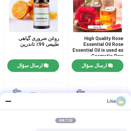
نمایش VR
درباره ما
High Quality Rose
روغن ضروری گیاهی
Essential Oil Rose
طبیعی 99٪ تاندرین
Essential Oil is used as
تور کارخانه
Cosmetic Raw
Material
ارسال سؤال
ارسال سؤال
کنترل کیفیت
با ما تماس بگیرید
Lisa
اخبار
7:32 AM
طعم مواد غذایی