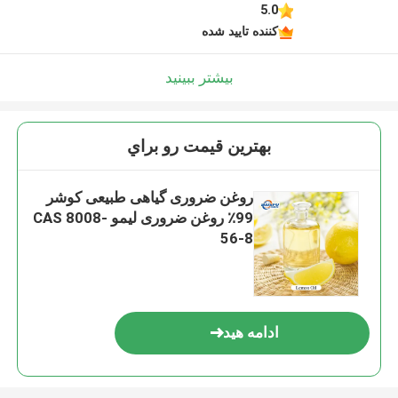
5.0
کننده تایید شده
بیشتر ببینید
بهترين قيمت رو براي
روغن ضروری گیاهی طبیعی کوشر
99٪ روغن ضروری لیمو CAS 8008-
56-8
ادامه هید