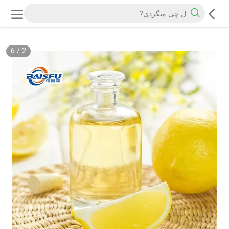
6
/
2