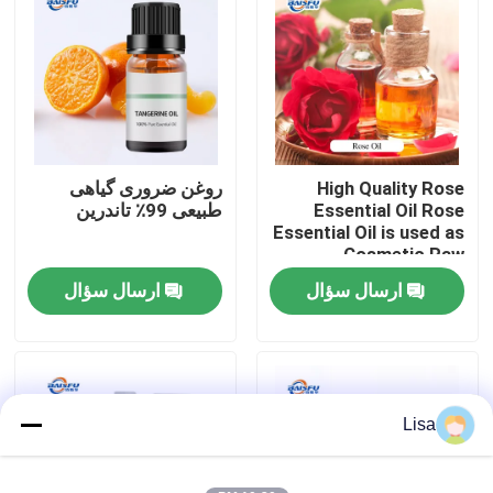
نمایش VR
درباره ما
High Quality Rose
روغن ضروری گیاهی
تور کارخانه
Essential Oil Rose
طبیعی 99٪ تاندرین
Essential Oil is used as
Cosmetic Raw
کنترل کیفیت
Material
ارسال سؤال
ارسال سؤال
با ما تماس بگیرید
اخبار
Lisa
طعم مواد غذایی