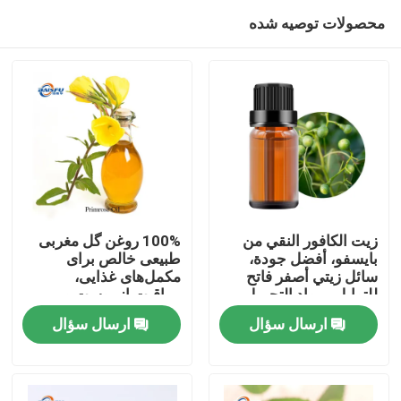
محصولات توصیه شده
زيت الكافور النقي من
100% روغن گل مغربی
بايسفو، أفضل جودة،
طبیعی خالص برای
سائل زيتي أصفر فاتح
مکمل‌های غذایی،
خونه
للتوابل ومواد التجميل
مراقبت از پوست و
الخام
محصولات مراقبت
ارسال سؤال
ارسال سؤال
شخصی
محصولات
ویدیو