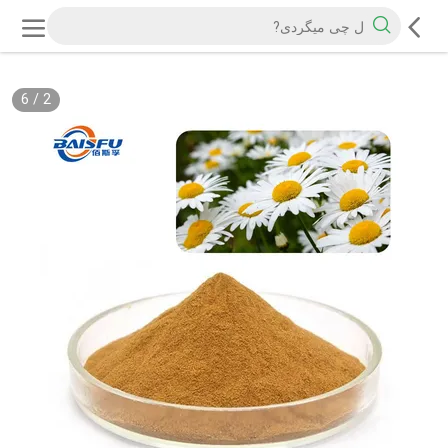
6
/
2