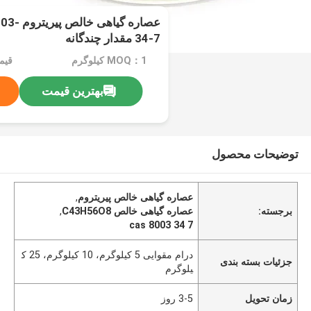
عصاره گی
34-7 مقدار چندگانه
MOQ：1 کیلوگرم
قیمت：g
بهترین قیمت
توضیحات محصول
عصاره گیاهی خالص پیریتروم
,
برجسته:
عصاره گیاهی خالص C43H56O8
,
cas 8003 34 7
درام مقوایی 5 کیلوگرم، 10 کیلوگرم، 25 ک
جزئیات بسته بندی
یلوگرم
زمان تحویل
3-5 روز