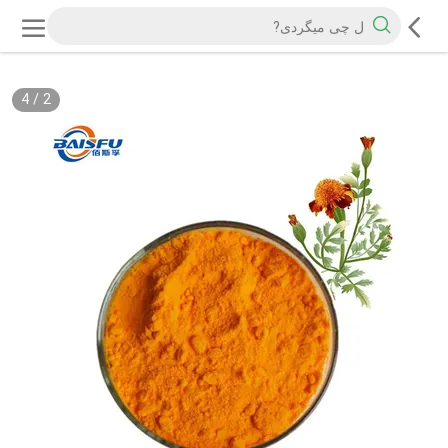
4
/
2