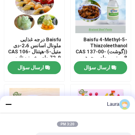
نمایش VR
درباره ما
Baisfu 4-Methyl-5-
Baisfu درجه غذایی
Thiazoleethanol
ملونال اسانس 2،6-دی
((گوشت) CAS 137-00-
متیل-5-هپتنال CAS 106-
تور کارخانه
8 مونومر طعم، جوهر
72-9 طعم خربزه تازه
کمک کننده
برای نوشیدنی و عطر
ارسال سؤال
ارسال سؤال
روزانه
کنترل کیفیت
با ما تماس بگیرید
Laura
اخبار
3:20 PM
طعم مواد غذایی