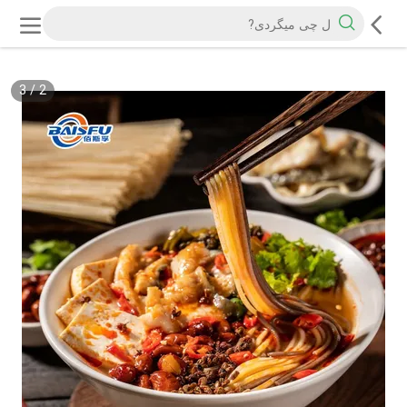
3
/
2