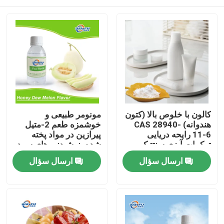
کالون با خلوص بالا (کتون
مونومر طبیعی و
هندوانه) CAS 28940-
خوشمزه طعم 2-متیل
11-6 رایحه دریایی
پیرازین در مواد پخته
ترکیبات آبزی سنتتیک
شده، نوشیدنی های سرد،
برای عطرسازی و لوازم
تنباکو استفاده می شود
خونه
ارسال سؤال
ارسال سؤال
آرایشی
محصولات
ویدیو