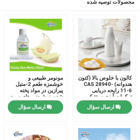
محصولات توصیه شده
کالون با خلوص بالا (کتون
مونومر طبیعی و
هندوانه) CAS 28940-
خوشمزه طعم 2-متیل
11-6 رایحه دریایی
پیرازین در مواد پخته
ترکیبات آبزی سنتتیک
شده، نوشیدنی های سرد،
خونه
برای عطرسازی و لوازم
تنباکو استفاده می شود
ارسال سؤال
ارسال سؤال
آرایشی
محصولات
ویدیو