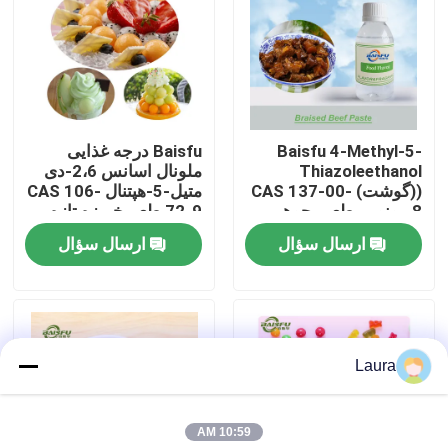
نمایش VR
درباره ما
Baisfu 4-Methyl-5-
Baisfu درجه غذایی
Thiazoleethanol
ملونال اسانس 2،6-دی
تور کارخانه
((گوشت) CAS 137-00-
متیل-5-هپتنال CAS 106-
8 مونومر طعم، جوهر
72-9 طعم خربزه تازه
کمک کننده
برای نوشیدنی و عطر
ارسال سؤال
ارسال سؤال
کنترل کیفیت
روزانه
با ما تماس بگیرید
Laura
اخبار
10:59 AM
طعم مواد غذایی