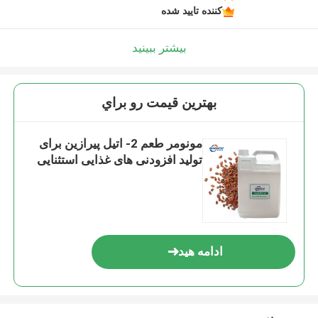
کننده تایید شده
بیشتر ببینید
بهترين قيمت رو براي
مونومر طعم 2- اتیل پیرازین برای
تولید افزودنی های غذایی استثنایی
ادامه هید