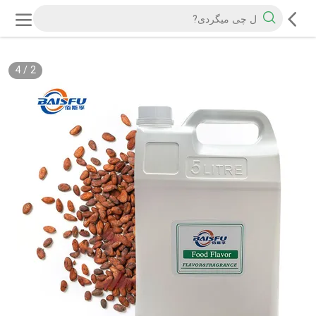
4
/
2