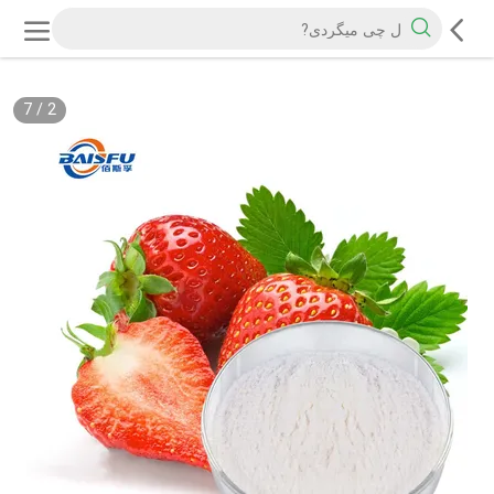
7
/
2