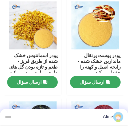
نمایش VR
درباره ما
تور کارخانه
پودر پوست پرتقال
پودر اسمانتوس خشک
ماندارین خشک شده -
شده از طریق فریز -
رایحه اصیل و کهنه را
طعم و تازه بودن گل های
کنترل کیفیت
حفظ می کند
طبیعی را تضمین می کند
ارسال سؤال
ارسال سؤال
با ما تماس بگیرید
اخبار
Alice
طعم مواد غذایی