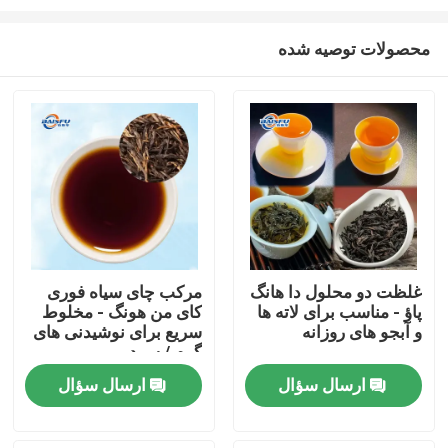
محصولات توصیه شده
غلظت دو محلول دا هانگ
مرکب چای سیاه فوری
پاؤ - مناسب برای لاته ها
کای من هونگ - مخلوط
خونه
و آبجو های روزانه
سریع برای نوشیدنی های
گرم / سرد
محصولات
ارسال سؤال
ارسال سؤال
ویدیو