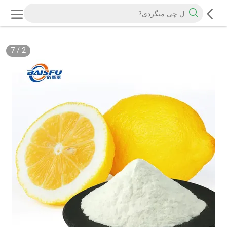
7
/
3