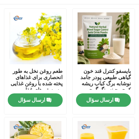
بایسفو کنترل قند خون
طعم روغن نخل به طور
گیاهی طبیعی پودر جامد
انحصاری برای غذاهای
نوشابه برگ کباب ریشه
پخته شده با روغن غذایی
کوجو جینسینگ گوجی
و سیستم های غذایی
بیری دانه کاسیا برای
پخت و پز چینی توسعه
خونه
ارسال سؤال
ارسال سؤال
حمایت از قند خون سالم
یافته است
محصولات
ویدیو