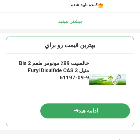
کننده تایید شده
بیشتر ببینید
بهترين قيمت رو براي
خالصیت 99٪ مونومر طعم Bis 2
متیل 3 Furyl Disulfide CAS
61197-09-9
ادامه هید