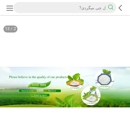
13
/
2