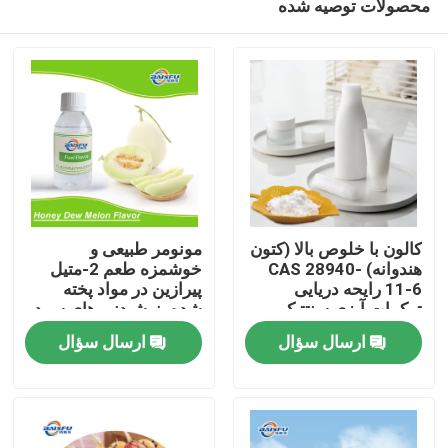
محصولات توصیه شده
کالون با خلوص بالا (کتون
مونومر طبیعی و
هندوانه) CAS 28940-
خوشمزه طعم 2-متیل
11-6 رایحه دریایی
پیرازین در مواد پخته
ترکیبات آبزی سنتتیک
شده، نوشیدنی های سرد،
خونه
برای عطرسازی و لوازم
تنباکو استفاده می شود
ارسال سؤال
ارسال سؤال
آرایشی
محصولات
ویدیو