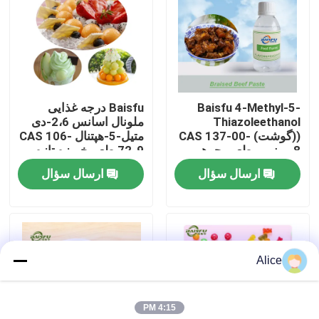
نمایش VR
درباره ما
Baisfu 4-Methyl-5-
Baisfu درجه غذایی
Thiazoleethanol
ملونال اسانس 2،6-دی
تور کارخانه
((گوشت) CAS 137-00-
متیل-5-هپتنال CAS 106-
8 مونومر طعم، جوهر
72-9 طعم خربزه تازه
کمک کننده
برای نوشیدنی و عطر
ارسال سؤال
ارسال سؤال
کنترل کیفیت
روزانه
با ما تماس بگیرید
Alice
اخبار
4:15 PM
طعم مواد غذایی