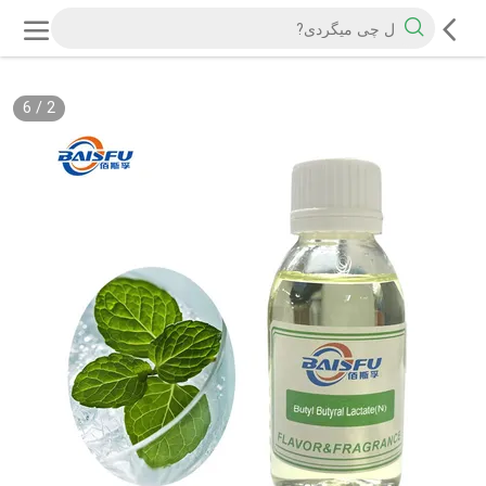
6
/
2