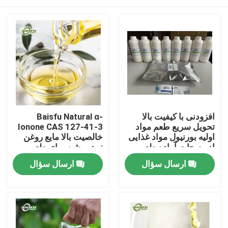
افزودنی با کیفیت بالا
Baisfu Natural α-
تحویل سریع طعم مواد
Ionone CAS 127-41-3
اولیه بورنیول مواد غذایی
خالصیت بالا مایع روغن
ادویه جات آماده طعم
زرد روشن برای طعم
مواد غذایی و عطر
خونه
ارسال سؤال
ارسال سؤال
آرایشی
محصولات
ویدیو