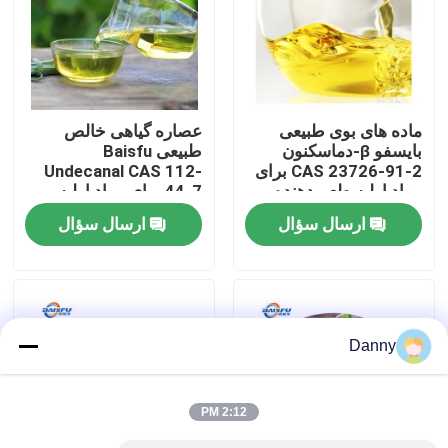
نمایش VR
درباره ما
ماده های بوی طبیعی
عصاره گیاهی خالص
بایسفو β-دماسکنون
طبیعی Baisfu
CAS 23726-91-2 برای
Undecanal CAS 112-
تور کارخانه
مواد اولیه طعم دهنده
44-7 برای مواد اولیه
مواد غذایی و عطر سازان
طعم دهنده مواد غذایی و
ارسال سؤال
ارسال سؤال
عطر روزانه
کنترل کیفیت
با ما تماس بگیرید
Danny
اخبار
2:12 PM
طعم مواد غذایی