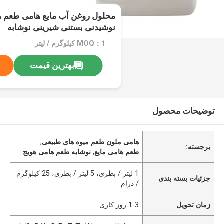
محلول روغن آب مایع هامی طعم هو
نوشیدنی بستنی شیرینی نوشابه
MOQ：1 کیلوگرم / لیتر
بهترین قیمت
توضیحات محصول
هامی ملون طعم میوه های طبیعی
,
برجسته:
طعم هامی مایع
,
نوشابه طعم هامی هویج
1 لیتر / بطری، 5 لیتر / بطری، 25 کیلوگرم
جزئیات بسته بندی
/ درام
زمان تحویل
1-3 روز کاری