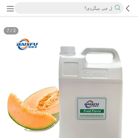
7
/
2