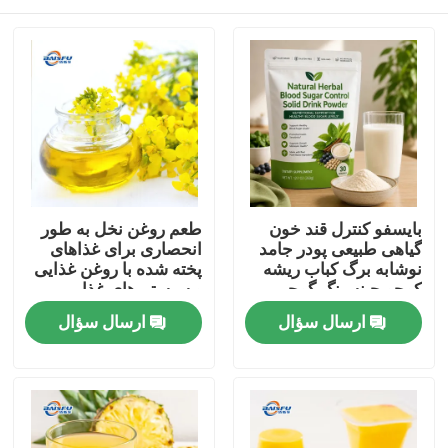
بایسفو کنترل قند خون
طعم روغن نخل به طور
گیاهی طبیعی پودر جامد
انحصاری برای غذاهای
نوشابه برگ کباب ریشه
پخته شده با روغن غذایی
کوجو جینسینگ گوجی
و سیستم های غذایی
بیری دانه کاسیا برای
پخت و پز چینی توسعه
خونه
ارسال سؤال
ارسال سؤال
حمایت از قند خون سالم
یافته است
محصولات
ویدیو