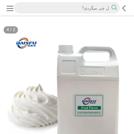
4
/
2