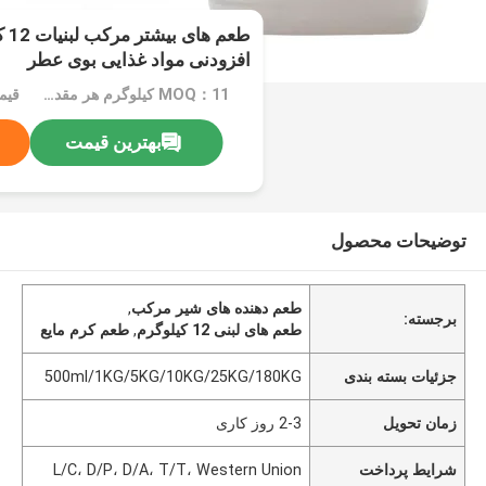
طعم
افزودنی مواد غذایی بوی عطر
MOQ：11 کیلوگرم هر مقدار بسته بندی سفارشی بدون حداقل سفارش
بهترین قیمت
توضیحات محصول
طعم دهنده های شیر مرکب
,
برجسته:
طعم های لبنی 12 کیلوگرم
,
طعم کرم مایع
جزئیات بسته بندی
500ml/1KG/5KG/10KG/25KG/180KG
زمان تحویل
2-3 روز کاری
شرایط پرداخت
L/C، D/P، D/A، T/T، Western Union