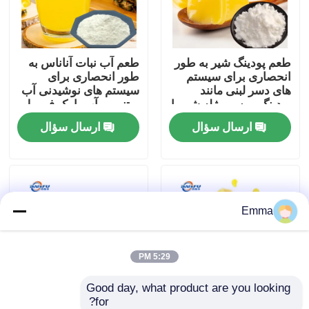
نمایش VR
طعم پودینگ شیر به طور
طعم آب نبات آناناس به
انحصاری برای سیستم
طور انحصاری برای
درباره ما
های دسر لبنی مانند
سیستم های نوشیدنی آب
پودینگ موس و ژله شیر با
مبتنی بر آب با یک فرمول
فرمول ترکیبات شیر نرم
شفاف محلول در آب
ارسال سؤال
ارسال سؤال
تور کارخانه
توسعه یافته است
بسیار بالا توسعه داده
شده است
کنترل کیفیت
Emma
با ما تماس بگیرید
اخبار
5:29 PM
Good day, what product are you looking 
طعم مواد غذایی
for?
طعم روغن آناناس به
طعم آناناس برای آدامس