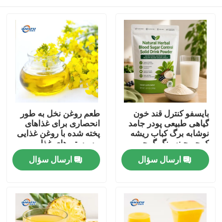
بایسفو کنترل قند خون
طعم روغن نخل به طور
گیاهی طبیعی پودر جامد
انحصاری برای غذاهای
نوشابه برگ کباب ریشه
پخته شده با روغن غذایی
کوجو جینسینگ گوجی
و سیستم های غذایی
بیری دانه کاسیا برای
پخت و پز چینی توسعه
خونه
ارسال سؤال
ارسال سؤال
حمایت از قند خون سالم
یافته است
محصولات
ویدیو