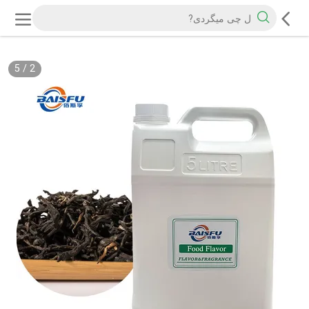
5
/
2