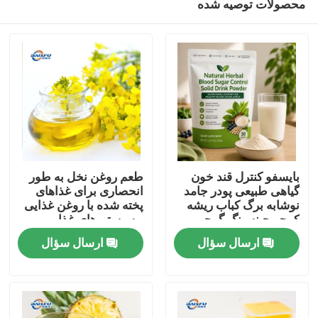
محصولات توصیه شده
بایسفو کنترل قند خون
طعم روغن نخل به طور
گیاهی طبیعی پودر جامد
انحصاری برای غذاهای
نوشابه برگ کباب ریشه
پخته شده با روغن غذایی
کوجو جینسینگ گوجی
و سیستم های غذایی
خونه
بیری دانه کاسیا برای
پخت و پز چینی توسعه
ارسال سؤال
ارسال سؤال
حمایت از قند خون سالم
یافته است
محصولات
ویدیو