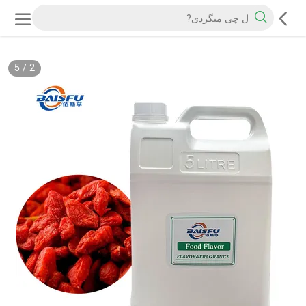
5
/
2