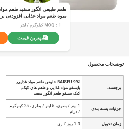
طعم طبیعی انگور سفید طعم مواد
میوه طعم مواد غذایی افزودنی بر
MOQ：1 کیلوگرم / لیتر
بهترین قیمت
توضیحات محصول
BAISFU 99٪ خلوص طعم مواد غذایی
,
برجسته:
بايسفو مواد غذايي و طعم هاي کيک
,
کیک بیسفو طعم انگور سفید
1 لیتر / بطری، 5 لیتر / بطری، 25 کیلوگرم
جزئیات بسته بندی
/ درام
زمان تحویل
1-3 روز کاری