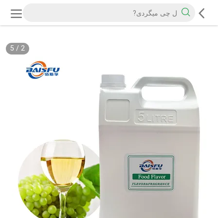
5
/
2