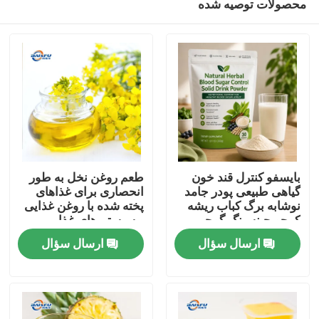
محصولات توصیه شده
بایسفو کنترل قند خون
طعم روغن نخل به طور
گیاهی طبیعی پودر جامد
انحصاری برای غذاهای
نوشابه برگ کباب ریشه
پخته شده با روغن غذایی
کوجو جینسینگ گوجی
و سیستم های غذایی
خونه
بیری دانه کاسیا برای
پخت و پز چینی توسعه
ارسال سؤال
ارسال سؤال
حمایت از قند خون سالم
یافته است
محصولات
ویدیو