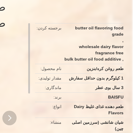
طع
طعم دار طعم دار طعم دار طعم دار
طعم دار طعم دار طعم دار طعم دار
طع
طعم دار طعم دار طعم دار طعم دار
butter oil flavoring food
برجسته کردن
طعم دار طعم دار طعم دار طعم دار
grade
طعم دار طعم دار طعم دار طعم دار
,
wholesale dairy flavor
طعم دار طعم دار طعم دار طعم دار
fragrance free
طعم دار طعم دار طعم دار
bulk butter oil food additive
,
طعم روغن کره/بنزین
نام محصول
1 کیلوگرم بدون حداقل سفارش
مقدار تولیدی
3 سال بوی عطر
ماندگاری
BAISFU
برند
طعم دهنده غذای غلیظ Dairy
انواع
Flavors
شیان شانشی (سرزمین اصلی
منشاء
چین)
button